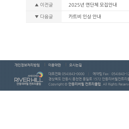
▲ 이전글
2025년 연단체 모집안내
▼ 다음글
카트비 인상 안내
|
|
개인정보처리방침
이용약관
오시는길
대표전화 054)843-0000
|
예약팀 Fax : 054)843-1
경상북도 안동시 풍천면 풍일로 1572 안동리버힐컨트리
Copyright ©
안동리버힐 컨트리클럽
. All Rights Reser