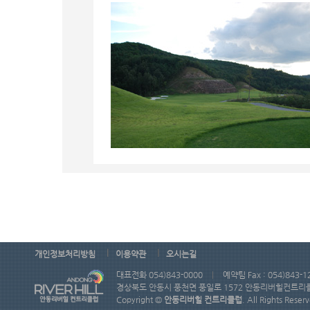
|
|
개인정보처리방침
이용약관
오시는길
대표전화 054)843-0000
|
예약팀 Fax : 054)843-1
경상북도 안동시 풍천면 풍일로 1572 안동리버힐컨트리
Copyright ©
안동리버힐 컨트리클럽
. All Rights Reser