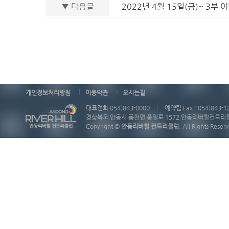
▼ 다음글
2022년 4월 15일(금)~ 3부 
|
|
개인정보처리방침
이용약관
오시는길
대표전화 054)843-0000
|
예약팀 Fax : 054)843-1
경상북도 안동시 풍천면 풍일로 1572 안동리버힐컨트리
Copyright ©
안동리버힐 컨트리클럽
. All Rights Reser